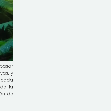
 pasar
yas, y
o cada
 de la
ión de