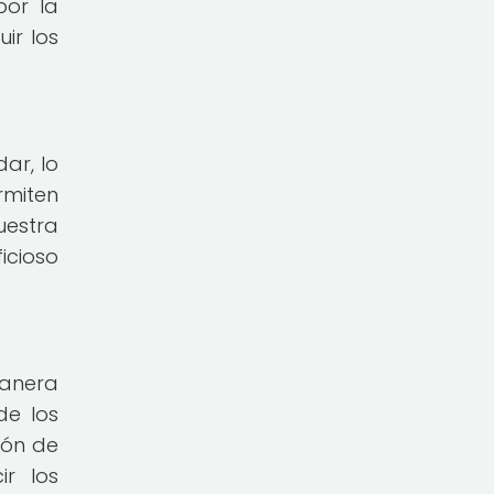
por la
ir los
ar, lo
rmiten
uestra
ficioso
manera
de los
ión de
ir los