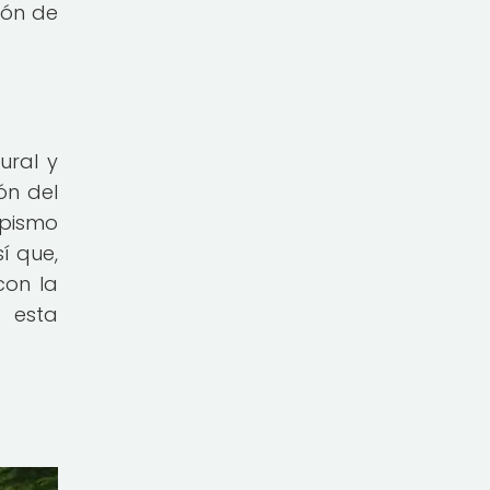
ión de
ural y
ón del
mpismo
í que,
con la
e esta