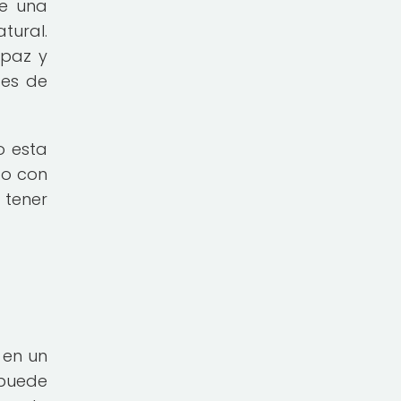
de una
tural.
 paz y
des de
o esta
to con
 tener
 en un
 puede