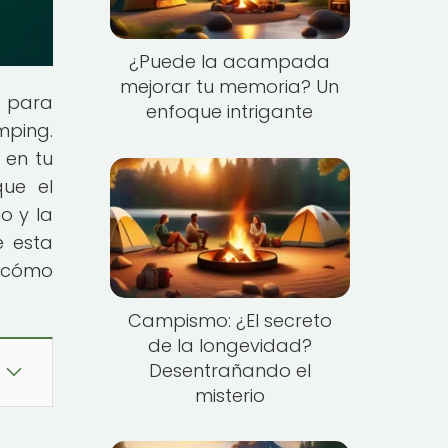
¿Puede la acampada
mejorar tu memoria? Un
a para
enfoque intrigante
mping.
 en tu
que el
o y la
e esta
y cómo
Campismo: ¿El secreto
de la longevidad?
Desentrañando el
misterio