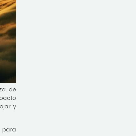
eza de
mpacto
ajar y
s para